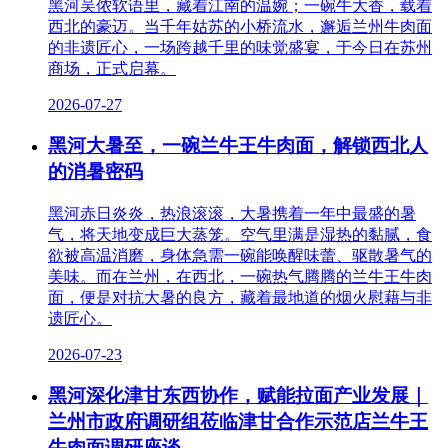
黑河吴侬软语里，藏着江南的温婉；一碗牛大香，载着
西北的豪迈。当千年姑苏的小桥流水，邂逅兰州牛肉面
的非遗匠心，一场跨越千里的味觉盛宴，于今日在苏州
商场，正式启幕。
2026-07-27
黑河大暑至，一碗兰牛王牛肉面，解锁西北人
的消暑密码
黑河赤日炎炎，热浪滚滚，大暑携着一年中最盛的暑
气，将天地变成巨大蒸笼。空气里满是湿热的黏腻，食
欲被高温消磨，身体急需一碗能唤醒味蕾、驱散暑气的
美味。而在兰州，在西北，一碗热气腾腾的兰牛王牛肉
面，便是对抗大暑的良方，藏着最地道的烟火慰藉与非
遗匠心。
2026-07-23
黑河深化津甘东西协作，赋能拉面产业发展｜
兰州市政府调研组莅临津甘合作示范店兰牛王
牛肉面调研座谈