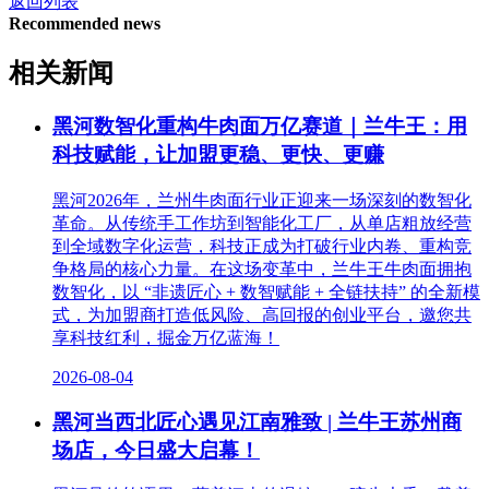
返回列表
Recommended news
相关新闻
黑河数智化重构牛肉面万亿赛道｜兰牛王：用
科技赋能，让加盟更稳、更快、更赚
黑河2026年，兰州牛肉面行业正迎来一场深刻的数智化
革命。从传统手工作坊到智能化工厂，从单店粗放经营
到全域数字化运营，科技正成为打破行业内卷、重构竞
争格局的核心力量。在这场变革中，兰牛王牛肉面拥抱
数智化，以 “非遗匠心 + 数智赋能 + 全链扶持” 的全新模
式，为加盟商打造低风险、高回报的创业平台，邀您共
享科技红利，掘金万亿蓝海！
2026-08-04
黑河当西北匠心遇见江南雅致 | 兰牛王苏州商
场店，今日盛大启幕！