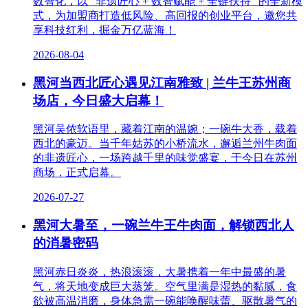
数智化，以 “非遗匠心 + 数智赋能 + 全链扶持” 的全新模
式，为加盟商打造低风险、高回报的创业平台，邀您共
享科技红利，掘金万亿蓝海！
2026-08-04
黑河当西北匠心遇见江南雅致 | 兰牛王苏州商
场店，今日盛大启幕！
黑河吴侬软语里，藏着江南的温婉；一碗牛大香，载着
西北的豪迈。当千年姑苏的小桥流水，邂逅兰州牛肉面
的非遗匠心，一场跨越千里的味觉盛宴，于今日在苏州
商场，正式启幕。
2026-07-27
黑河大暑至，一碗兰牛王牛肉面，解锁西北人
的消暑密码
黑河赤日炎炎，热浪滚滚，大暑携着一年中最盛的暑
气，将天地变成巨大蒸笼。空气里满是湿热的黏腻，食
欲被高温消磨，身体急需一碗能唤醒味蕾、驱散暑气的