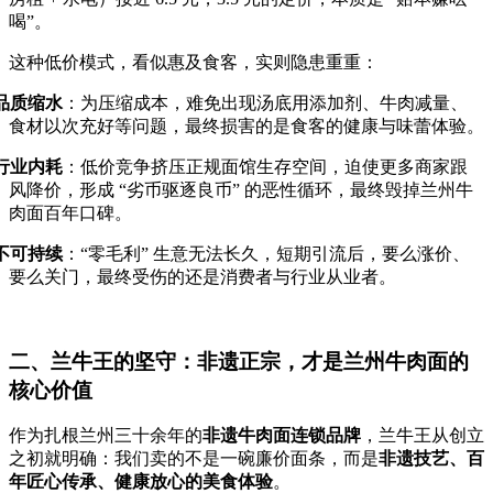
喝”。
这种低价模式，看似惠及食客，实则隐患重重：
品质缩水
：为压缩成本，难免出现汤底用添加剂、牛肉减量、
食材以次充好等问题，最终损害的是食客的健康与味蕾体验。
行业内耗
：低价竞争挤压正规面馆生存空间，迫使更多商家跟
风降价，形成
“
劣币驱逐良币
”
的恶性循环，最终毁掉兰州牛
肉面百年口碑。
不可持续
：
“
零毛利
”
生意无法长久，短期引流后，要么涨价、
要么关门，最终受伤的还是消费者与行业从业者。
二、兰牛王的坚守：非遗正宗，才是兰州牛肉面的
核心价值
作为扎根兰州三十余年的
非遗牛肉面连锁品牌
，兰牛王从创立
之初就明确：我们卖的不是一碗廉价面条，而是
非遗技艺、百
年匠心传承、健康放心的美食体验
。