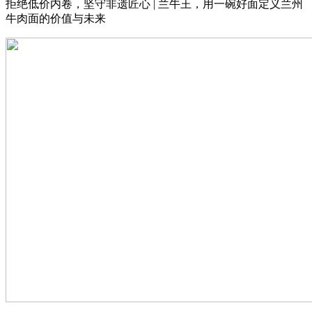
拒绝低价内卷，坚守非遗匠心
| 兰牛王，用一碗好面定义兰州
牛肉面的价值与未来