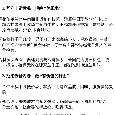
1. 坚守非遗标准，拒绝 “伪正宗”
完整传承兰州牛肉面非遗制作技艺，汤底每日现熬
4
小时以上，
精选甘肃高山牧场牛骨与牛肉，不添加任何香精、防腐剂，还
原
“
汤清味浓
”
的本真风味。
面条坚持手工现拉，采用河西走廊高筋小麦，严格遵循
“
一清二
白三红四绿五黄
”
黄金标准，每一碗面都经得起老兰州人的味
蕾检验。
食材源头直采，自建厨房与冷链体系，全国门店统一料包、统
一标准，确保无论在哪家兰牛王，都能吃到地道兰州味。
2. 拒绝低价内卷，做 “有价值的好面”
兰牛王从不以低价吸引客流，而是靠
品质、口味、服务
赢得复
购：
定价合理，兼顾成本与食客体验，确保每一碗面都用料扎实、
分量充足，让食客吃得放心、吃得满足。